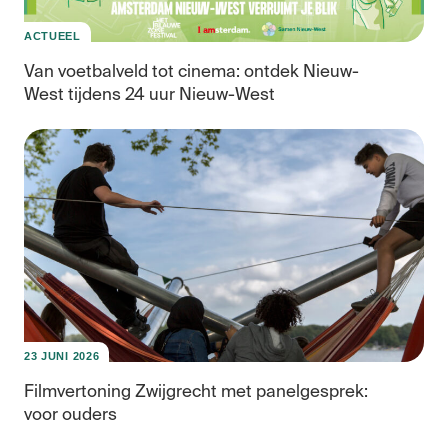
ACTUEEL
Van voetbalveld tot cinema: ontdek Nieuw-
West tijdens 24 uur Nieuw-West
Vei
23 JUNI 2026
Filmvertoning Zwijgrecht met panelgesprek:
voor ouders
Eigenaarschap,
inclusie
en