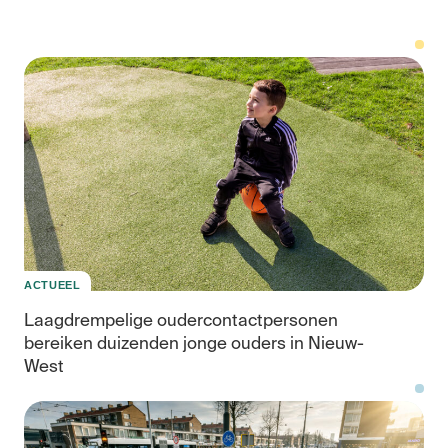
Ka
voo
de
je
ACTUEEL
Laagdrempelige oudercontactpersonen
bereiken duizenden jonge ouders in Nieuw-
West
We
en
bes