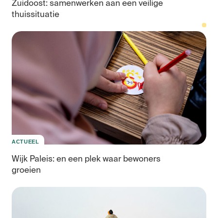
Zuidoost: samenwerken aan een veilige
thuissituatie
Ka
voo
de
je
ACTUEEL
Wijk Paleis: en een plek waar bewoners
groeien
Co
We
Bui