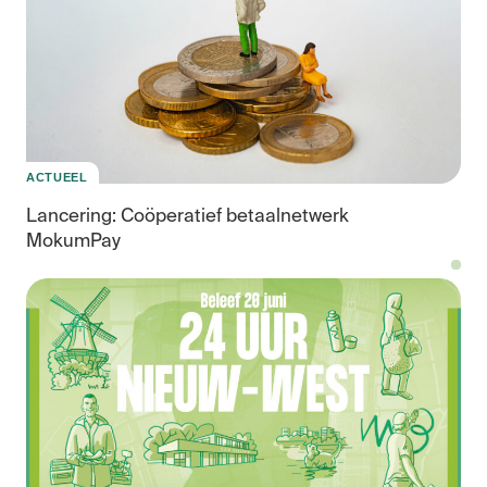
ACTUEEL
Lancering: Coöperatief betaalnetwerk
MokumPay
Eig
inc
en
de