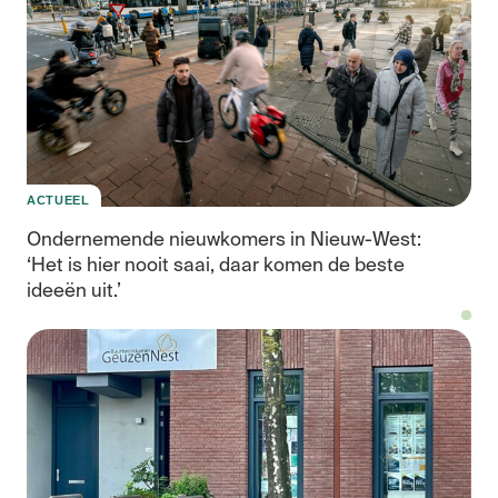
ACTUEEL
Ondernemende nieuwkomers in Nieuw-West:
‘Het is hier nooit saai, daar komen de beste
ideeën uit.’
Eig
inc
en
de