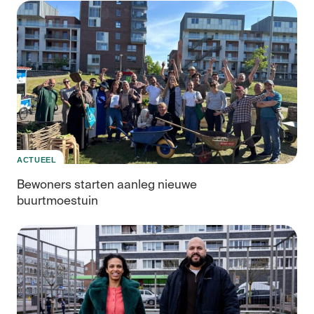
democratie
ACTUEEL
Bewoners starten aanleg nieuwe
buurtmoestuin