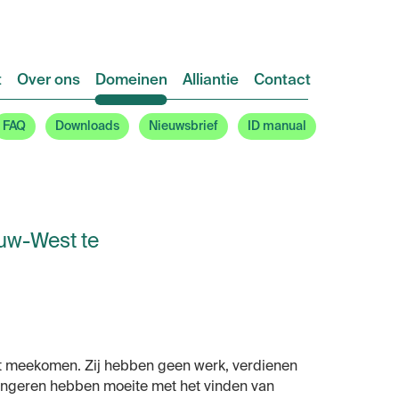
t
Over ons
Domeinen
Alliantie
Contact
FAQ
Downloads
Nieuwsbrief
ID manual
euw-West te
 meekomen. Zij hebben geen werk, verdienen
ongeren hebben moeite met het vinden van