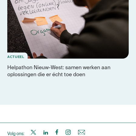
ACTUEEL
Helpathon Nieuw-West: samen werken aan
oplossingen die er écht toe doen
S
S
S
S
N
Volg ons: