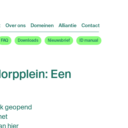
t
Over ons
Domeinen
Alliantie
Contact
FAQ
Downloads
Nieuwsbrief
ID manual
orpplein: Een
ijk geopend
het
n hier