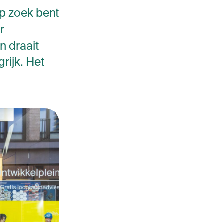
op zoek bent
r
n draait
rijk. Het