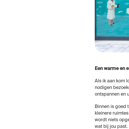
Een warme en e
Als ik aan kom l
nodigen bezoeker
ontspannen en u
Binnen is goed t
kleinere ruimte
wordt niets opg
wat bij jou past.