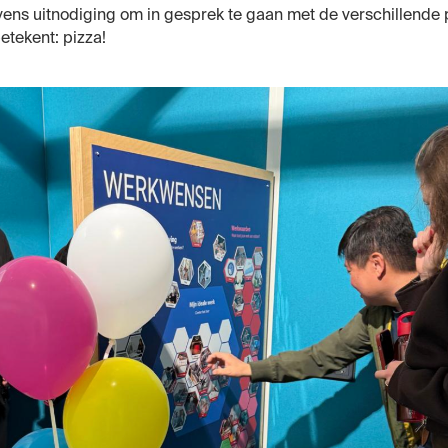
ens uitnodiging om in gesprek te gaan met de verschillende p
betekent: pizza!