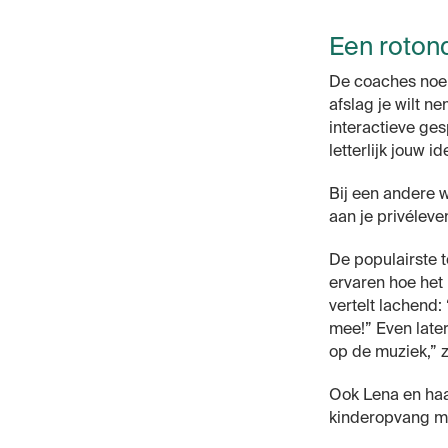
Een roton
De coaches noem
afslag je wilt ne
interactieve ge
letterlijk jouw 
Bij een andere w
aan je privéleve
De populairste t
ervaren hoe het 
vertelt lachend:
mee!” Even later 
op de muziek,” z
Ook Lena en haar
kinderopvang mi