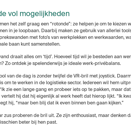
de vol mogelijkheden
en het zelf graag een “rotonde”: ze helpen je om te kiezen w
men in je loopbaan. Daarbij maken ze gebruik van allerlei tools
sprekswanden met foto’s van werkplekken en werkwaarden, w
ideale baan kunt samenstellen.
and draait alles om ‘tijd’. Hoeveel tijd wil je besteden aan we
n? Zo ontdek je spelenderwijs je ideale werk-privébalans.
ool van de dag is zonder twijfel de VR-bril met joystick. Daar
is om te werken in de logistieke sector. Iedereen wil hem uitp
 “Ik zie een lange gang en probeer iets op te pakken, maar dat 
vertelt hij dat hij eigenlijk al werk heeft dat hierop lijkt. “Ik kw
egt hij, “maar ben blij dat ik even binnen ben gaan kijken.”
 zus proberen de bril uit. Ze zijn enthousiast, maar denken d
sschien beter bij hen past.