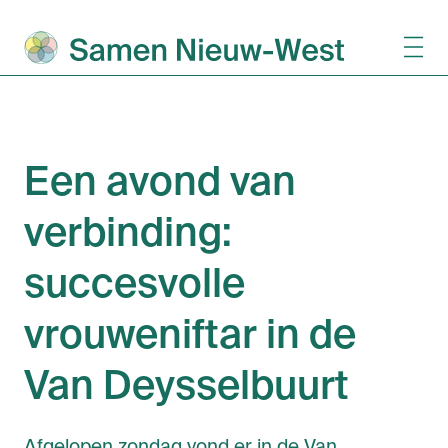
Een avond van
verbinding:
succesvolle
vrouweniftar in de
Van Deysselbuurt
Afgelopen zondag vond er in de Van