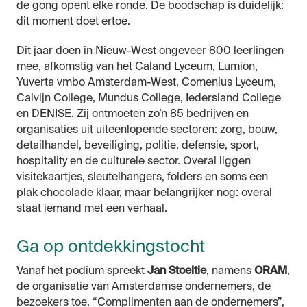
de gong opent elke ronde. De boodschap is duidelijk:
dit moment doet ertoe.
Dit jaar doen in Nieuw-West ongeveer 800 leerlingen
mee, afkomstig van het Caland Lyceum, Lumion,
Yuverta vmbo Amsterdam-West, Comenius Lyceum,
Calvijn College, Mundus College, Iedersland College
en DENISE. Zij ontmoeten zo’n 85 bedrijven en
organisaties uit uiteenlopende sectoren: zorg, bouw,
detailhandel, beveiliging, politie, defensie, sport,
hospitality en de culturele sector. Overal liggen
visitekaartjes, sleutelhangers, folders en soms een
plak chocolade klaar, maar belangrijker nog: overal
staat iemand met een verhaal.
Ga op ontdekkingstocht
Vanaf het podium spreekt
Jan Stoeltie
, namens
ORAM
,
de organisatie van Amsterdamse ondernemers, de
bezoekers toe. “Complimenten aan de ondernemers”,