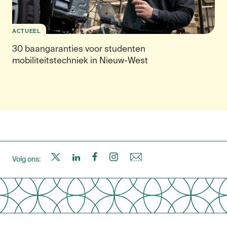
ACTUEEL
30 baangaranties voor studenten
mobiliteitstechniek in Nieuw-West
S
S
S
S
N
Volg ons:
a
a
a
a
i