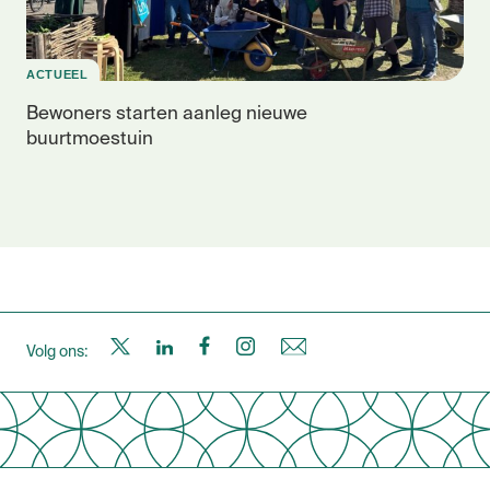
ACTUEEL
Bewoners starten aanleg nieuwe
buurtmoestuin
S
S
S
S
N
Volg ons:
a
a
a
a
i