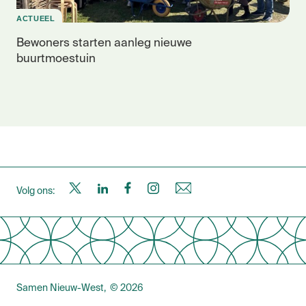
ACTUEEL
Bewoners starten aanleg nieuwe
buurtmoestuin
S
S
S
S
N
Volg ons:
a
a
a
a
i
m
m
m
m
e
Samen Nieuw-West
© 2026