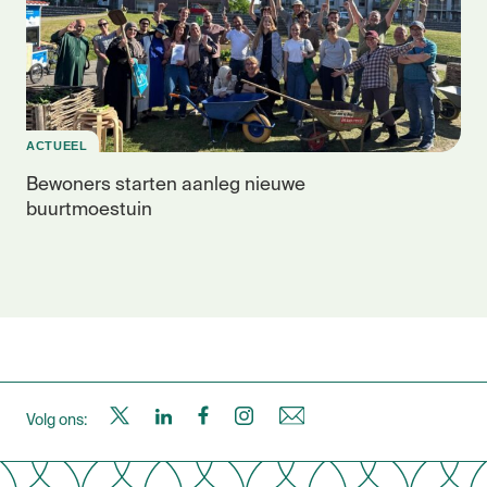
ACTUEEL
Bewoners starten aanleg nieuwe
buurtmoestuin
S
S
S
S
N
Volg ons: