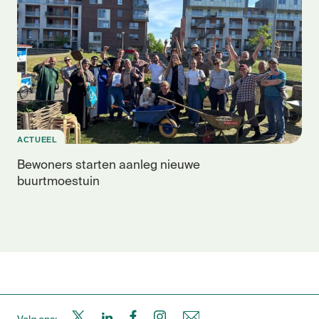
ACTUEEL
Bewoners starten aanleg nieuwe
buurtmoestuin
S
S
S
S
N