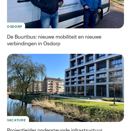
OSDORP
De Buurtbus: nieuwe mobiliteit en nieuwe
verbindingen in Osdorp
Co
We
Bui
VACATURE
Projectleider ondersteunde infrastructuur