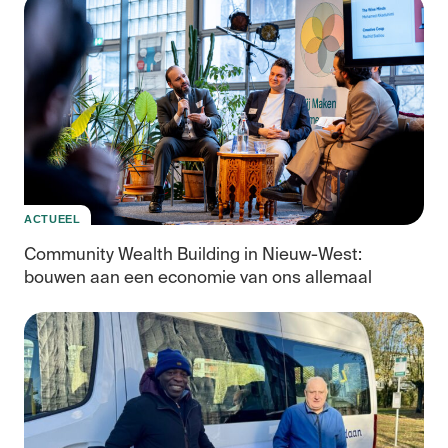
We
Bui
ACTUEEL
Community Wealth Building in Nieuw-West:
bouwen aan een economie van ons allemaal
Co
We
Bui