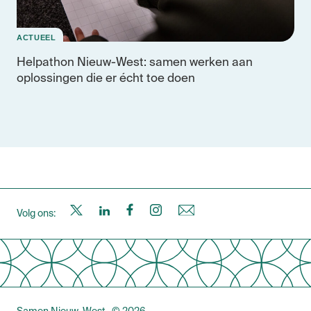
ACTUEEL
Helpathon Nieuw-West: samen werken aan
oplossingen die er écht toe doen
S
S
S
S
N
Volg ons:
a
a
a
a
i
m
m
m
m
e