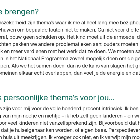
e brengen?
zekerheid zijn thema’s waar ik me al heel lang mee bezighoud
huwen om bepaalde fouten niet te maken. Ga niet voor die te 
eraf, bouw geen schulden op. Het kind moet uit de armoede, da
chten pakken we andere problematieken aan: ouders moeten
rk en meer verdienen met het werk dat ze doen. We moeten 
 in het Nationaal Programma zoveel mogelijk doen om de ge
pen. Als we het samen doen, dan is de kans van slagen het gr
omeinen elkaar echt overlappen, dan voel je de energie en da
ok persoonlijke thema’s voor jou…
s zijn voor mij voor de volle honderd procent intrinsiek. Ik be
 van mijn neefje en nichtje – ik heb zelf geen kinderen – en wi
r veel kinderen niet vanzelfsprekend zijn. Bijvoorbeeld dat he
 dat je huiseigenaar kan worden, of eigen baas. Perspectieven
 huis uit meekrijgen. Ik vroeger ook niet, en ik verwijt mijn mo