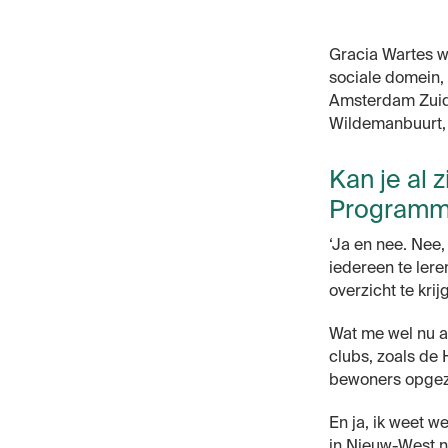
Gracia Wartes we
sociale domein,
Amsterdam Zuido
Wildemanbuurt, 
Kan je al z
Programm
‘Ja en nee. Nee
iedereen te ler
overzicht te krij
Wat me wel nu al 
clubs, zoals de 
bewoners opgezet.
En ja, ik weet w
in Nieuw-West nog