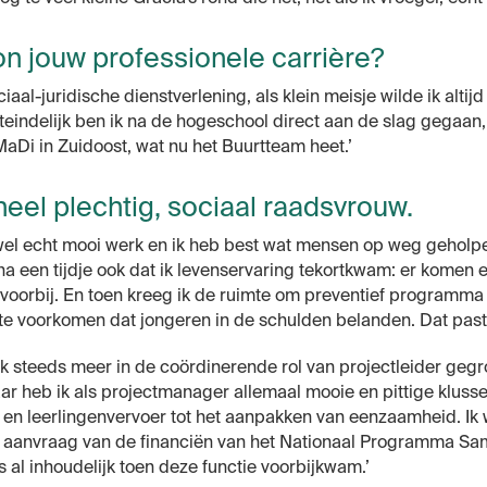
n jouw professionele carrière?
iaal-juridische dienstverlening, als klein meisje wilde ik altij
eindelijk ben ik na de hogeschool direct aan de slag gegaan, 
aDi in Zuidoost, wat nu het Buurtteam heet.’
 heel plechtig, sociaal raadsvrouw.
 wel echt mooi werk en ik heb best wat mensen op weg geholpe
 na een tijdje ook dat ik levenservaring tekortkwam: er komen e
voorbij. En toen kreeg ik de ruimte om preventief programma 
te voorkomen dat jongeren in de schulden belanden. Dat pas
k steeds meer in de coördinerende rol van projectleider gegr
ar heb ik als projectmanager allemaal mooie en pittige kluss
s en leerlingenvervoer tot het aanpakken van eenzaamheid. Ik
e aanvraag van de financiën van het Nationaal Programma S
 al inhoudelijk toen deze functie voorbijkwam.’