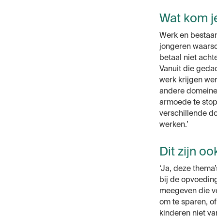
Wat kom j
Werk en bestaans
jongeren waarsc
betaal niet acht
Vanuit die geda
werk krijgen we
andere domeinen
armoede te stop
verschillende d
werken.’
Dit zijn o
‘Ja, deze thema’
bij de opvoeding
meegeven die voo
om te sparen, of
kinderen niet van