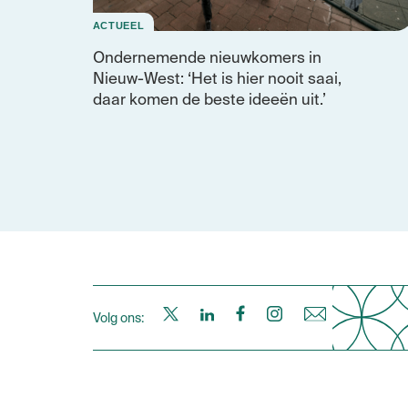
ACTUEEL
Ondernemende nieuwkomers in
Nieuw-West: ‘Het is hier nooit saai,
daar komen de beste ideeën uit.’
Samen Nieuw-West op X
Samen Nieuw-West op LinkedIn
Samen Nieuw-West op Fac
Samen Nieuw-West o
Nieuwsbrief
Volg ons: