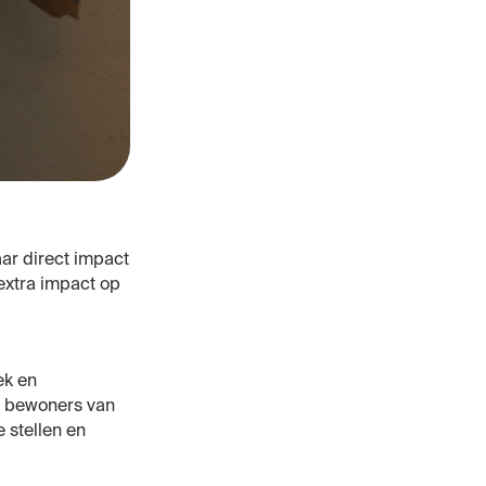
aar direct impact
extra impact op
ek en
de bewoners van
 stellen en