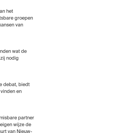
an het
etsbare groepen
 kansen van
onden wat de
zij nodig
ke debat, biedt
 vinden en
misbare partner
 eigen wijze de
uurt van Nieuw-