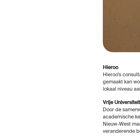
Hieroo
Hieroo’s consult
gemaakt kan wor
lokaal niveau a
Vrije Universit
Door de samenwe
academische ken
Nieuw-West maakt
veranderende beh