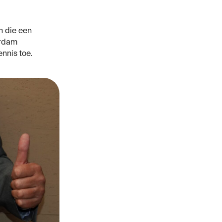
n die
een
erdam
nnis toe.