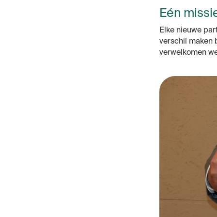
Eén missie
E
lke
nieuwe
part
verschil maken
verwelkomen we 