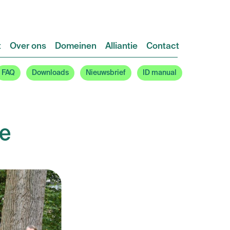
t
Over ons
Domeinen
Alliantie
Contact
FAQ
Downloads
Nieuwsbrief
ID manual
ie