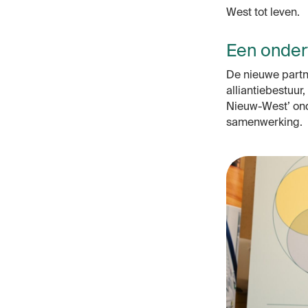
West tot leven.
Een onde
De nieuwe partn
alliantiebestuu
Nieuw-West’ ond
samenwerking.