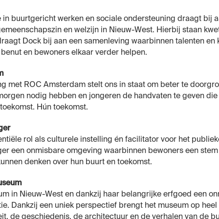
 in buurtgericht werken en sociale ondersteuning draagt bij a
gemeenschapszin en welzijn in Nieuw-West. Hierbij staan kw
 draagt Dock bij aan een samenleving waarbinnen talenten en
benut en bewoners elkaar verder helpen.
am
 met ROC Amsterdam stelt ons in staat om beter te doorgr
morgen nodig hebben en jongeren de handvaten te geven die 
 toekomst. Hún toekomst.
jger
tiële rol als culturele instelling én facilitator voor het publie
jger een onmisbare omgeving waarbinnen bewoners een stem
kunnen denken over hun buurt en toekomst.
Museum
m in Nieuw-West en dankzij haar belangrijke erfgoed een on
tie. Dankzij een uniek perspectief brengt het museum op heel
teit, de geschiedenis, de architectuur en de verhalen van de b