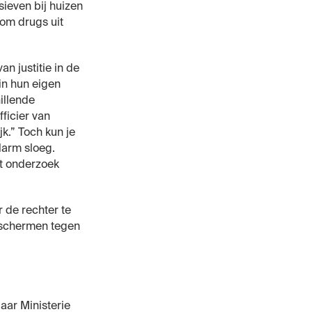
ieven bij huizen
 om drugs uit
n justitie in de
in hun eigen
illende
ficier van
k.” Toch kun je
larm sloeg.
et onderzoek
r de rechter te
eschermen tegen
aar Ministerie