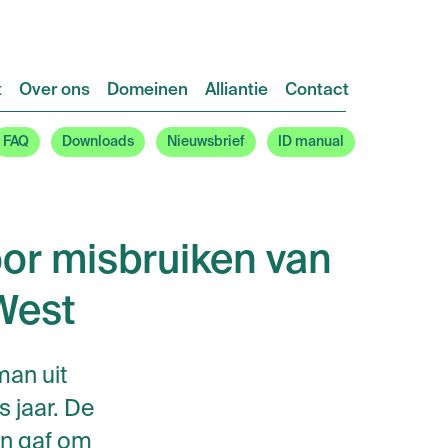
t
Over ons
Domeinen
Alliantie
Contact
FAQ
Downloads
Nieuwsbrief
ID manual
voor misbruiken van
West
man uit
 jaar. De
en gaf om