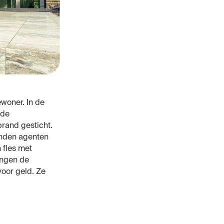
woner. In de
 de
brand gesticht.
onden agenten
 fles met
ongen de
oor geld. Ze