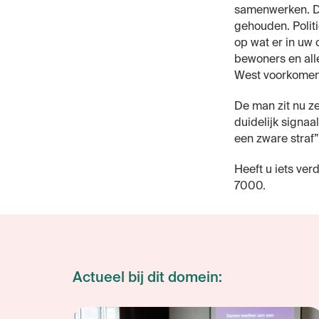
samenwerken. Do
gehouden. Polit
op wat er in uw
bewoners en all
West voorkomen 
De man zit nu z
duidelijk signaa
een zware straf”, 
Heeft u iets ve
7000.
Actueel bij dit domein: