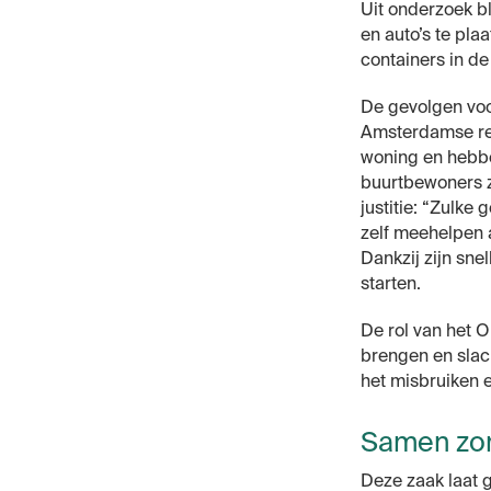
Uit onderzoek b
en auto’s te pla
containers in d
De gevolgen voor
Amsterdamse rec
woning en hebben
buurtbewoners zi
justitie: “Zulke
zelf meehelpen a
Dankzij zijn sn
starten.
De rol van het O
brengen en slac
het misbruiken e
Samen zor
Deze zaak laat g