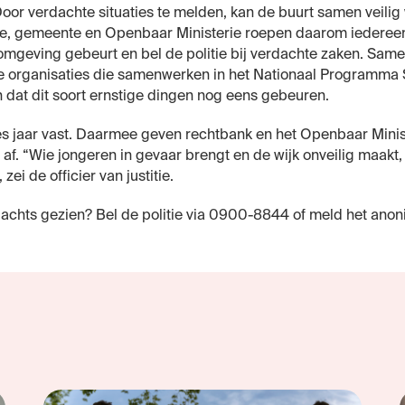
or verdachte situaties te melden, kan de buurt samen veilig
ie, gemeente en Openbaar Ministerie roepen daarom iedereen o
 omgeving gebeurt en bel de politie bij verdachte zaken. Sam
e organisaties die samenwerken in het Nationaal Programm
dat dit soort ernstige dingen nog eens gebeuren.
es jaar vast. Daarmee geven rechtbank en het Openbaar Minis
l af. “Wie jongeren in gevaar brengt en de wijk onveilig maakt
zei de officier van justitie.
rdachts gezien? Bel de politie via 0900-8844 of meld het ano