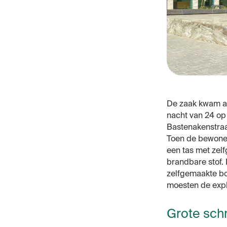
De zaak kwam aa
nacht van 24 op
Bastenakenstraat
Toen de bewoner
een tas met zel
brandbare stof. 
zelfgemaakte bo
moesten de expl
Grote sch