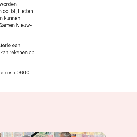
 worden
p: blijf letten
en kunnen
a Samen Nieuw-
terie een
, kan rekenen op
niem via 0800-