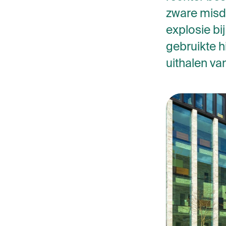
zware misdr
explosie bi
gebruikte h
uithalen va