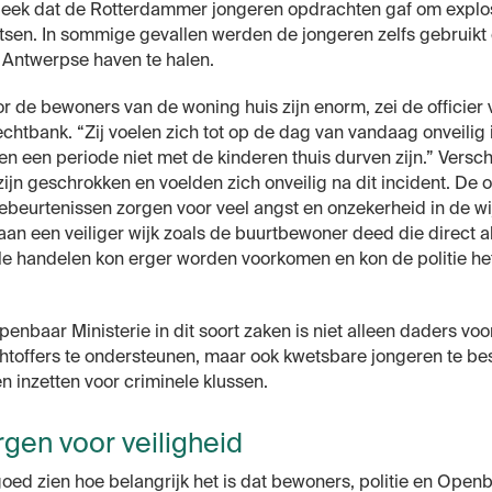
leek dat de Rotterdammer jongeren opdrachten gaf om explos
atsen. In sommige gevallen werden de jongeren zelfs gebruikt
e Antwerpse haven te halen.
 de bewoners van de woning huis zijn enorm, zei de officier va
htbank. “Zij voelen zich tot op de dag van vandaag onveilig 
 een periode niet met de kinderen thuis durven zijn.” Versch
jn geschrokken en voelden zich onveilig na dit incident. De of
 gebeurtenissen zorgen voor veel angst en onzekerheid in de wij
an een veiliger wijk zoals de buurtbewoner deed die direct a
elle handelen kon erger worden voorkomen en kon de politie h
penbaar Ministerie in dit soort zaken is niet alleen daders voo
htoffers te ondersteunen, maar ook kwetsbare jongeren te b
n inzetten voor criminele klussen.
gen voor veiligheid
oed zien hoe belangrijk het is dat bewoners, politie en Openb