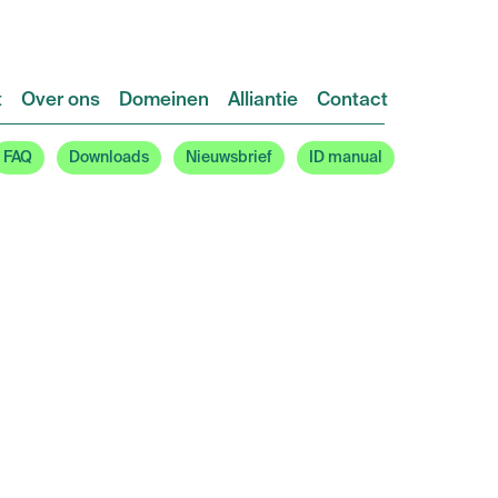
t
Over ons
Domeinen
Alliantie
Contact
FAQ
Downloads
Nieuwsbrief
ID manual