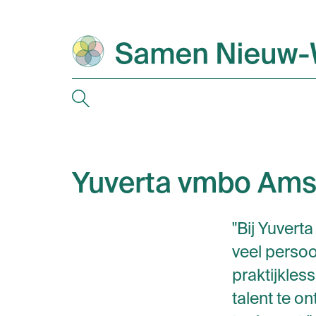
Yuverta vmbo Am
"Bij Yuvert
veel persoo
praktijkles
talent te o