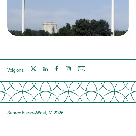
S
S
S
S
N
Volg ons:
a
a
a
a
i
m
m
m
m
e
Samen Nieuw-West
© 2026
e
e
e
e
u