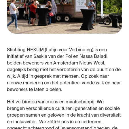
Stichting
NEXUM
(Latijn voor Verbinding) is een
initiatief
van
Saskia
van
der Pol en Nassa Baladi,
beiden bewoners
van
Amsterdam Nieuw West,
dagelijks bezig met het verbeteren
van
de buurt en de
wijk. Altijd in gesprek met mensen. Op zoek naar
nieuwe manieren om het potentieel
van
de wijk én haar
bewoners te laten bloeien.
Het verbinden
van
mens en maatschappij. We
brengen verschillende culturen, generaties en sociale
groepen samen en geloven in de kracht
van
diversiteit
en inclusiviteit. We zetten ons in om iedereen,
ongeacht achtergrond of levensomstandigheden, de