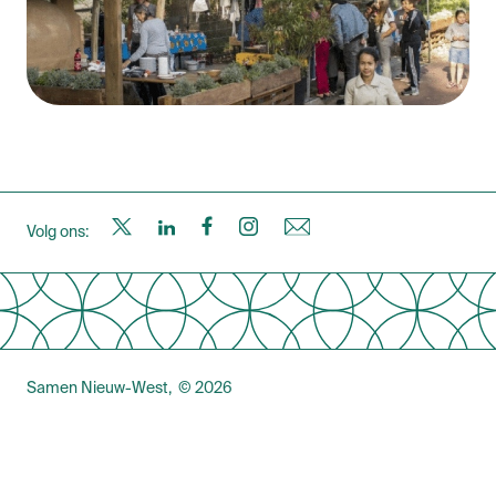
S
S
S
S
N
Volg ons:
a
a
a
a
i
m
m
m
m
e
Samen Nieuw-West
© 2026
e
e
e
e
u