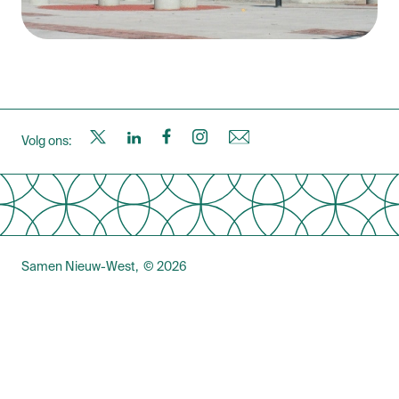
S
S
S
S
N
Volg ons:
a
a
a
a
i
m
m
m
m
e
Samen Nieuw-West
© 2026
e
e
e
e
u
n
n
n
n
w