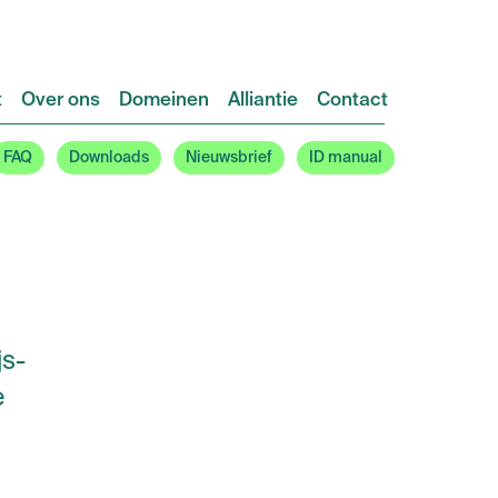
t
Over ons
Domeinen
Alliantie
Contact
FAQ
Downloads
Nieuwsbrief
ID manual
js-
e