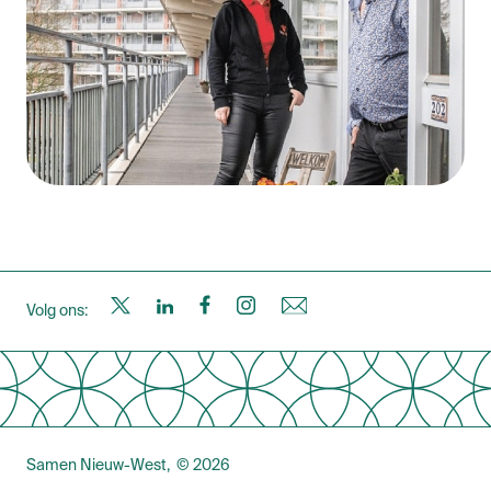
S
S
S
S
N
Volg ons:
a
a
a
a
i
m
m
m
m
e
Samen Nieuw-West
© 2026