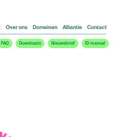
t
Over ons
Domeinen
Alliantie
Contact
FAQ
Downloads
Nieuwsbrief
ID manual