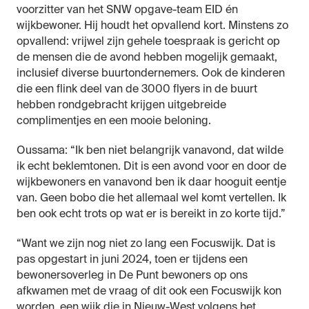
voorzitter van het SNW opgave-team EID én
wijkbewoner. Hij houdt het opvallend kort. Minstens zo
opvallend: vrijwel zijn gehele toespraak is gericht op
de mensen die de avond hebben mogelijk gemaakt,
inclusief diverse buurtondernemers. Ook de kinderen
die een flink deel van de 3000 flyers in de buurt
hebben rondgebracht krijgen uitgebreide
complimentjes en een mooie beloning.
Oussama: “Ik ben niet belangrijk vanavond, dat wilde
ik echt beklemtonen. Dit is een avond voor en door de
wijkbewoners en vanavond ben ik daar hooguit eentje
van. Geen bobo die het allemaal wel komt vertellen. Ik
ben ook echt trots op wat er is bereikt in zo korte tijd.”
“Want we zijn nog niet zo lang een Focuswijk. Dat is
pas opgestart in juni 2024, toen er tijdens een
bewonersoverleg in De Punt bewoners op ons
afkwamen met de vraag of dit ook een Focuswijk kon
worden, een wijk die in Nieuw-West volgens het