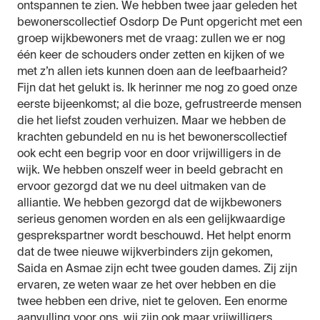
ontspannen te zien. We hebben twee jaar geleden het
bewonerscollectief Osdorp De Punt opgericht met een
groep wijkbewoners met de vraag: zullen we er nog
één keer de schouders onder zetten en kijken of we
met z’n allen iets kunnen doen aan de leefbaarheid?
Fijn dat het gelukt is. Ik herinner me nog zo goed onze
eerste bijeenkomst; al die boze, gefrustreerde mensen
die het liefst zouden verhuizen. Maar we hebben de
krachten gebundeld en nu is het bewonerscollectief
ook echt een begrip voor en door vrijwilligers in de
wijk. We hebben onszelf weer in beeld gebracht en
ervoor gezorgd dat we nu deel uitmaken van de
alliantie. We hebben gezorgd dat de wijkbewoners
serieus genomen worden en als een gelijkwaardige
gesprekspartner wordt beschouwd. Het helpt enorm
dat de twee nieuwe wijkverbinders zijn gekomen,
Saida en Asmae zijn echt twee gouden dames. Zij zijn
ervaren, ze weten waar ze het over hebben en die
twee hebben een drive, niet te geloven. Een enorme
aanvulling voor ons, wij zijn ook maar vrijwilligers