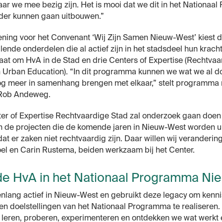
ar we mee bezig zijn. Het is mooi dat we dit in het Nationaa
der kunnen gaan uitbouwen.”
ning voor het Convenant ‘Wij Zijn Samen Nieuw-West’ kiest 
lende onderdelen die al actief zijn in het stadsdeel hun kracht
aat om HvA in de Stad en drie Centers of Expertise (Rechtvaa
en Urban Education). “In dit programma kunnen we wat we al 
og meer in samenhang brengen met elkaar,” stelt programma
 Rob Andeweg.
er of Expertise Rechtvaardige Stad zal onderzoek gaan doen
 de projecten die de komende jaren in Nieuw-West worden u
at er zaken niet rechtvaardig zijn. Daar willen wij veranderin
oel en Carin Rustema, beiden werkzaam bij het Center.
de HvA in het Nationaal Programma Ni
enlang actief in Nieuw-West en gebruikt deze legacy om kenni
n doelstellingen van het Nationaal Programma te realiseren
 leren, proberen, experimenteren en ontdekken we wat werkt e