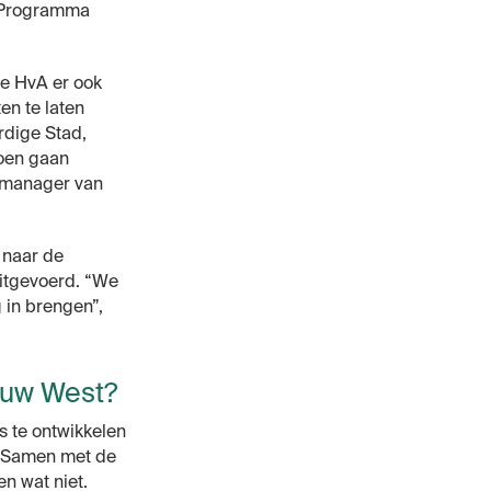
l Programma
de HvA er ook
en te laten
rdige Stad,
doen gaan
 manager van
 naar de
itgevoerd. “We
g in brengen”,
euw West?
s te ontwikkelen
. Samen met de
n wat niet.