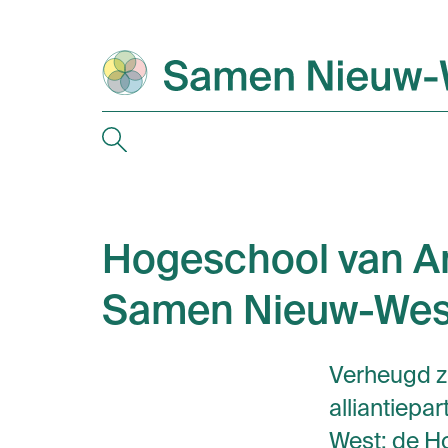
Hogeschool van Am
Samen Nieuw-Wes
Verheugd zi
alliantiep
West: de H