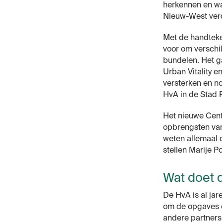
herkennen en wa
Nieuw-West ver
Met de handteke
voor om verschil
bundelen. Het g
Urban Vitality 
versterken en n
HvA in de Stad
Het nieuwe Cent
opbrengsten van
weten allemaal d
stellen Marije P
Wat doet 
De HvA is al jar
om de opgaves e
andere partners