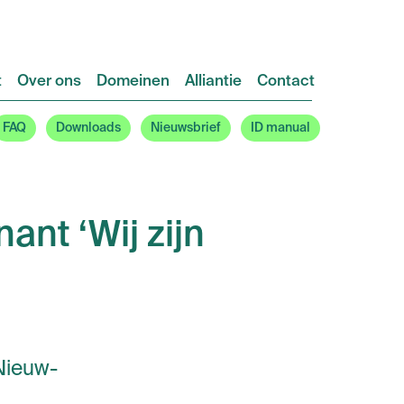
t
Over ons
Domeinen
Alliantie
Contact
FAQ
Downloads
Nieuwsbrief
ID manual
nt ‘Wij zijn
Nieuw-