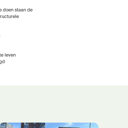
we doen staan de
ructurele
s
te leven
ugd