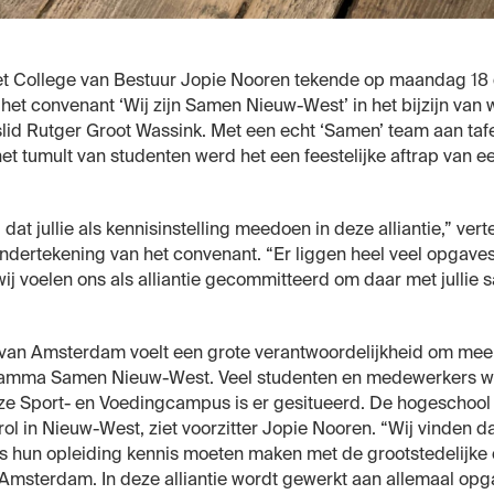
het College van Bestuur Jopie Nooren tekende op maandag 1
et convenant ‘Wij zijn Samen Nieuw-West’ in het bijzijn van
slid Rutger Groot Wassink. Met een echt ‘Samen’ team aan tafe
t tumult van studenten werd het een feestelijke aftrap van e
ij dat jullie als kennisinstelling meedoen in deze alliantie,” vert
ondertekening van het convenant. “Er liggen heel veel opgav
j voelen ons als alliantie gecommitteerd om daar met jullie s
an Amsterdam voelt een grote verantwoordelijkheid om mee 
ramma Samen Nieuw-West. Veel studenten en medewerkers wo
ze Sport- en Voedingcampus is er gesitueerd. De hogeschool 
rol in Nieuw-West, ziet voorzitter Jopie Nooren. “Wij vinden da
ns hun opleiding kennis moeten maken met de grootstedelijke 
Amsterdam. In deze alliantie wordt gewerkt aan allemaal opg