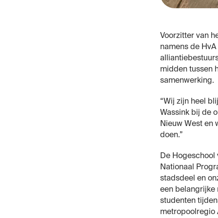
Voorzitter van 
namens de HvA h
alliantiebestuur
midden tussen he
samenwerking.
“Wij zijn heel bl
Wassink bij de 
Nieuw West en wi
doen.”
De Hogeschool v
Nationaal Prog
stadsdeel en on
een belangrijke 
studenten tijde
metropoolregio 