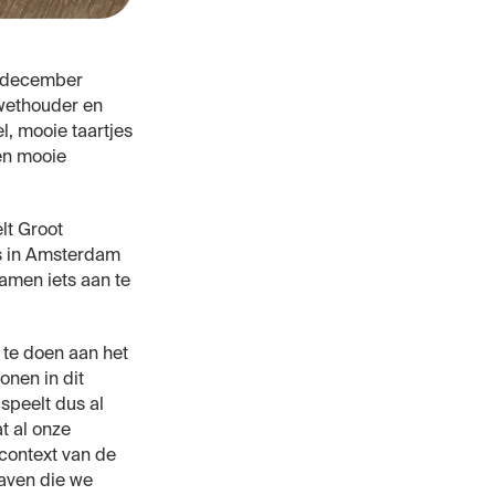
8 december
 wethouder en
l, mooie taartjes
en mooie
elt Groot
es in Amsterdam
amen iets aan te
te doen aan het
nen in dit
speelt dus al
t al onze
context van de
aven die we