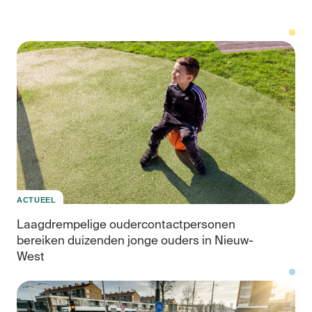
Ka
voo
de
je
ACTUEEL
Laagdrempelige oudercontactpersonen
bereiken duizenden jonge ouders in Nieuw-
West
We
en
bes