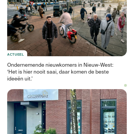
ACTUEEL
Ondernemende nieuwkomers in Nieuw-West:
‘Het is hier nooit saai, daar komen de beste
ideeën uit.’
Eig
inc
en
de