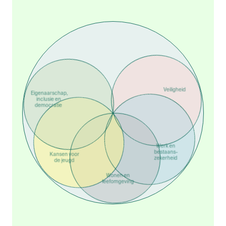
Eigenaarschap,
inclusie en
democratie
Veiligheid
Kansen voor
de jeugd
Werk en
bestaans­
zekerheid
Wonen en
leefomgeving