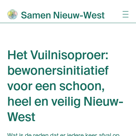
Het Vuilnisoproer:
bewonersinitiatief
voor een schoon,
heel en veilig Nieuw-
West
Wat is de reden dat er iedere keer afval op